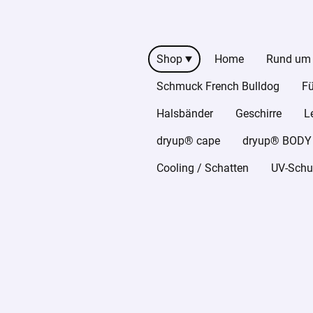
Shop
Home
Rund um
Schmuck French Bulldog
Fü
Halsbänder
Geschirre
L
dryup® cape
dryup® BODY z
Cooling / Schatten
UV-Schut