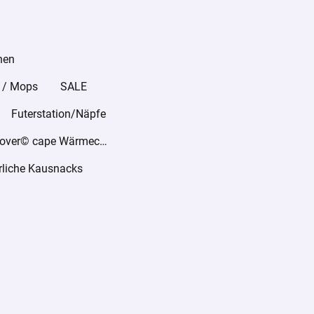
hen
 / Mops
SALE
Futerstation/Näpfe
warmover© cape Wärmecape
rliche Kausnacks