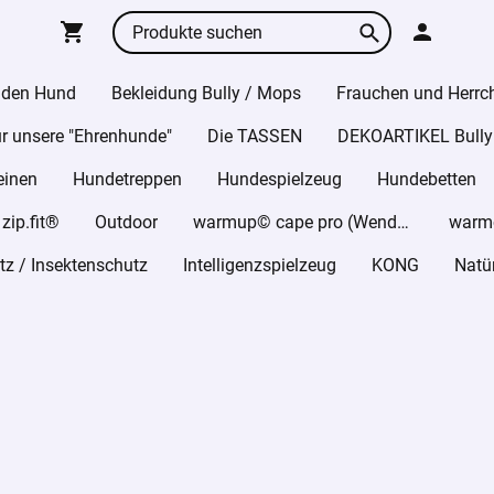
 den Hund
Bekleidung Bully / Mops
Frauchen und Herrc
r unsere "Ehrenhunde"
Die TASSEN
DEKOARTIKEL Bully
einen
Hundetreppen
Hundespielzeug
Hundebetten
ip.fit®
Outdoor
warmup© cape pro (Wende-Cape)
z / Insektenschutz
Intelligenzspielzeug
KONG
Natü