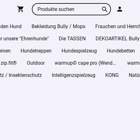
 den Hund
Bekleidung Bully / Mops
Frauchen und Herrc
r unsere "Ehrenhunde"
Die TASSEN
DEKOARTIKEL Bully
einen
Hundetreppen
Hundespielzeug
Hundebetten
ip.fit®
Outdoor
warmup© cape pro (Wende-Cape)
z / Insektenschutz
Intelligenzspielzeug
KONG
Natü