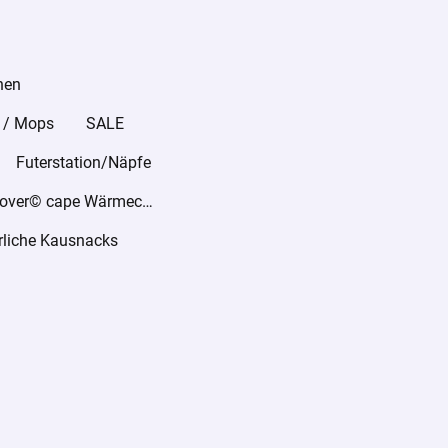
hen
 / Mops
SALE
Futerstation/Näpfe
warmover© cape Wärmecape
rliche Kausnacks