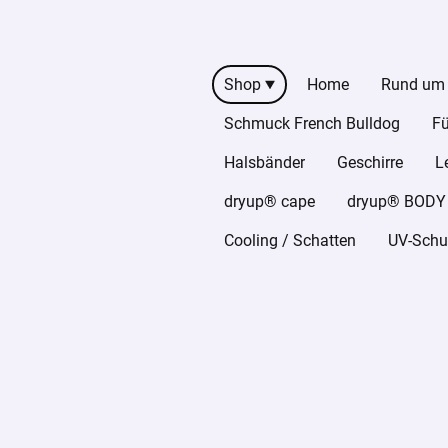
Shop
Home
Rund um
Schmuck French Bulldog
Fü
Halsbänder
Geschirre
L
dryup® cape
dryup® BODY z
Cooling / Schatten
UV-Schut