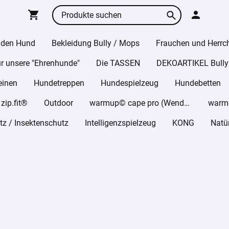
 den Hund
Bekleidung Bully / Mops
Frauchen und Herrc
r unsere "Ehrenhunde"
Die TASSEN
DEKOARTIKEL Bully
einen
Hundetreppen
Hundespielzeug
Hundebetten
ip.fit®
Outdoor
warmup© cape pro (Wende-Cape)
z / Insektenschutz
Intelligenzspielzeug
KONG
Natü