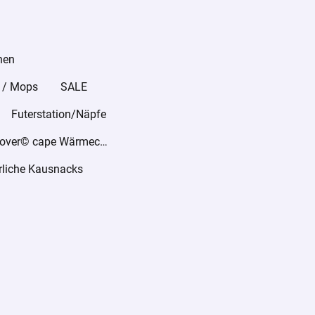
hen
 / Mops
SALE
Futerstation/Näpfe
warmover© cape Wärmecape
rliche Kausnacks