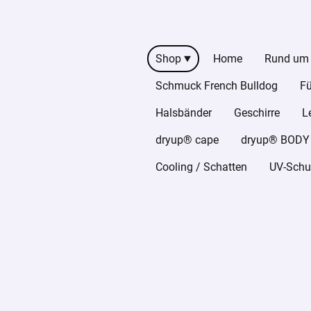
Shop
Home
Rund um
Schmuck French Bulldog
Fü
Halsbänder
Geschirre
L
dryup® cape
dryup® BODY z
Cooling / Schatten
UV-Schut