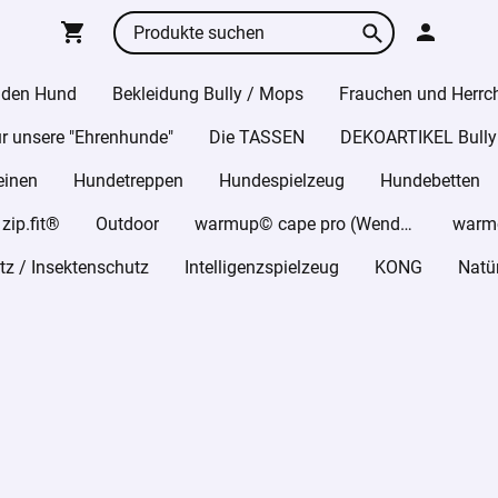
 den Hund
Bekleidung Bully / Mops
Frauchen und Herrc
r unsere "Ehrenhunde"
Die TASSEN
DEKOARTIKEL Bully
einen
Hundetreppen
Hundespielzeug
Hundebetten
ip.fit®
Outdoor
warmup© cape pro (Wende-Cape)
z / Insektenschutz
Intelligenzspielzeug
KONG
Natü