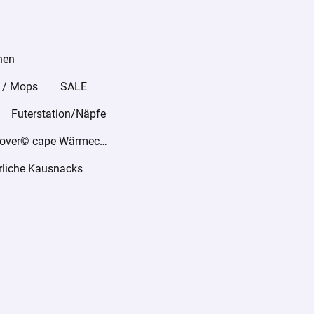
hen
 / Mops
SALE
Futerstation/Näpfe
warmover© cape Wärmecape
rliche Kausnacks