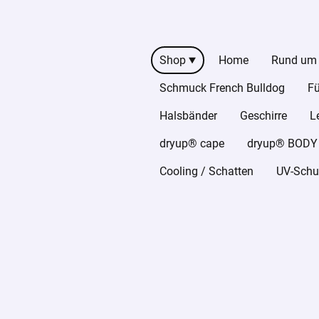
Shop
Home
Rund um
Schmuck French Bulldog
Fü
Halsbänder
Geschirre
L
dryup® cape
dryup® BODY z
Cooling / Schatten
UV-Schut