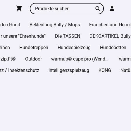
 den Hund
Bekleidung Bully / Mops
Frauchen und Herrc
r unsere "Ehrenhunde"
Die TASSEN
DEKOARTIKEL Bully
einen
Hundetreppen
Hundespielzeug
Hundebetten
ip.fit®
Outdoor
warmup© cape pro (Wende-Cape)
z / Insektenschutz
Intelligenzspielzeug
KONG
Natü