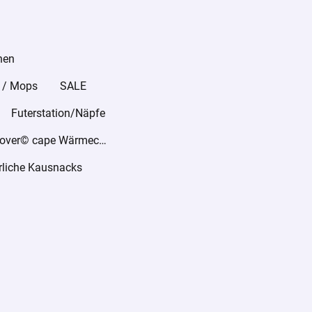
hen
 / Mops
SALE
Futerstation/Näpfe
warmover© cape Wärmecape
rliche Kausnacks