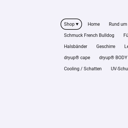
Shop
Home
Rund um
Schmuck French Bulldog
Fü
Halsbänder
Geschirre
L
dryup® cape
dryup® BODY z
Cooling / Schatten
UV-Schut