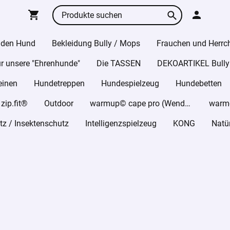
 den Hund
Bekleidung Bully / Mops
Frauchen und Herrc
r unsere "Ehrenhunde"
Die TASSEN
DEKOARTIKEL Bully
einen
Hundetreppen
Hundespielzeug
Hundebetten
ip.fit®
Outdoor
warmup© cape pro (Wende-Cape)
z / Insektenschutz
Intelligenzspielzeug
KONG
Natü