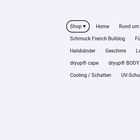
Shop
Home
Rund um
Schmuck French Bulldog
Fü
Halsbänder
Geschirre
L
dryup® cape
dryup® BODY z
Cooling / Schatten
UV-Schut