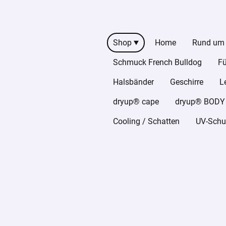
Shop
Home
Rund um
Schmuck French Bulldog
Fü
Halsbänder
Geschirre
L
dryup® cape
dryup® BODY z
Cooling / Schatten
UV-Schut