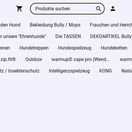
 den Hund
Bekleidung Bully / Mops
Frauchen und Herrc
r unsere "Ehrenhunde"
Die TASSEN
DEKOARTIKEL Bully
einen
Hundetreppen
Hundespielzeug
Hundebetten
ip.fit®
Outdoor
warmup© cape pro (Wende-Cape)
z / Insektenschutz
Intelligenzspielzeug
KONG
Natü